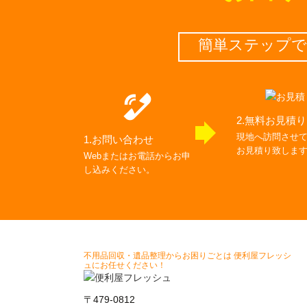
簡単ステップで
2.無料お見積り
現地へ訪問させ
1.お問い合わせ
お⾒積り致しま
Webまたはお電話からお申
し込みください。
不用品回収・遺品整理からお困りごとは 便利屋フレッシ
ュにお任せください！
〒479-0812