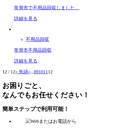
常滑市で不用品回収しました。
詳細を見る
不用品回収
常滑市不用品回収
詳細を見る
12 / 12
« 先頭
«
...
8
9
10
11
12
お困り
ごと、
なんでもお任せください！
簡単ステップで利⽤可能！