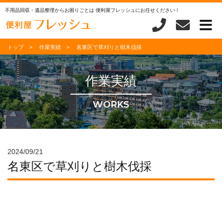
不用品回収・遺品整理からお困りごとは 便利屋フレッシュにお任せください！
トップ
作業実績
名東区で草刈りと樹木伐採
作業実績
WORKS
2024/09/21
名東区で草刈りと樹木伐採