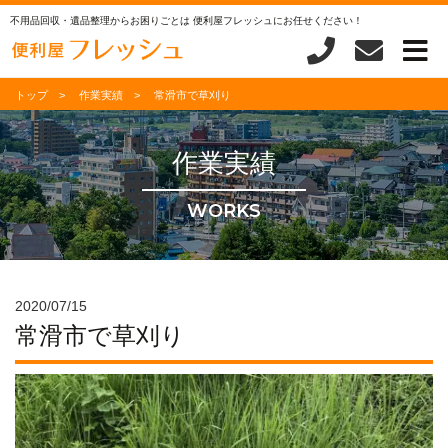
不用品回収・遺品整理からお困りごとは 便利屋フレッシュにお任せください！
トップ
作業実績
常滑市で草刈り
作業実績
WORKS
2020/07/15
常滑市で草刈り